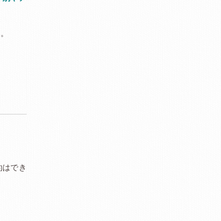
い。
約はでき