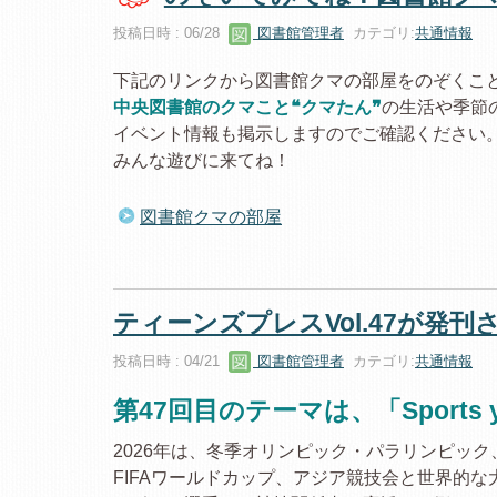
投稿日時 : 06/28
図書館管理者
カテゴリ:
共通情報
下記のリンクから図書館クマの部屋をのぞくこ
中央図書館のクマこと❝クマたん❞
の生活や季節
イベント情報も掲示しますのでご確認ください
みんな遊びに来てね！
図書館クマの部屋
ティーンズプレスVol.47が発
投稿日時 : 04/21
図書館管理者
カテゴリ:
共通情報
第47回目のテーマは、「Sports ye
2026年は、冬季オリンピック・パラリンピック
FIFAワールドカップ、アジア競技会と世界的な