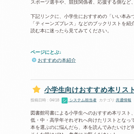
スポーツ選手や、競技関係者、応援する側など
下記リンクに、小学生におすすめの「いい本み
「ティーンズプレス」などのブックリストを紹
読む本に迷ったら見てみてください。
ページにとぶ↓
おすすめの本紹介
小学生向けおすすめ本リス
投稿日時 : 04/18
システム担当者
カテゴリ:
共通情報
図書館司書による小学生へのおすすめ本リスト、
低・中・高学年それぞれへ向けたリストとなっ
本を選ぶのに悩んだら、本を読んでみたいけど