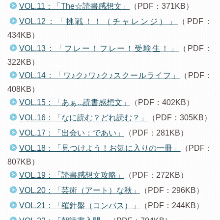
VOL.11：「The☆読書感想文」
（PDF：371KB）
VOL.12：「挑戦！！（チャレンジ）」
（PDF：
434KB）
VOL.13：「フレー！フレー！受験生！」
（PDF：
322KB）
VOL.14：「ワ♪ク♪ワ♪ク♪スクールライフ」
（PDF：
408KB）
VOL.15：「あぁ...読書感想文」
（PDF：402KB）
VOL.16：「なに読む？どれ読む？」
（PDF：305KB）
VOL.17：「出会い：であい」
（PDF：281KB）
VOL.18：「見つけよう！お気に入りの一冊」
（PDF：
807KB）
VOL.19：「読書感想文攻略」
（PDF：272KB）
VOL.20：「芸術（アート）な秋」
（PDF：296KB）
VOL.21：「羅針盤（コンバス）」
（PDF：244KB）