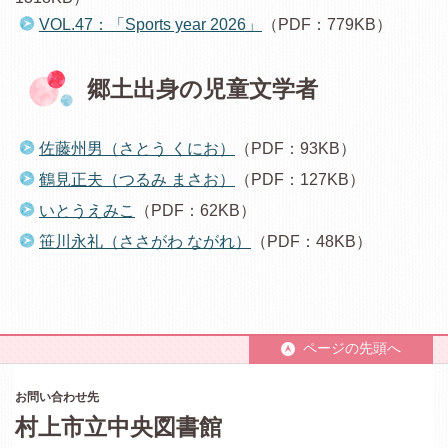
VOL.47：「Sports year 2026」
（PDF：779KB）
郷土出身の児童文学者
佐藤州男（さとう くにお）
（PDF：93KB）
鶴見正夫（つるみ まさお）
（PDF：127KB）
いとうえみこ
（PDF：62KB）
笹川永礼（ささがわ ながれ）
（PDF：48KB）
ページの先頭へ
お問い合わせ先
村上市立中央図書館