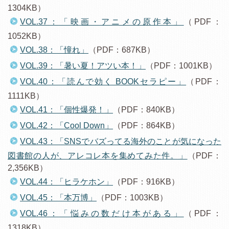
1304KB）
VOL.37：「映画・アニメの原作本」
（PDF：
1052KB）
VOL.38：「憧れ」
（PDF：687KB）
VOL.39：「暑い夏！アツい本！」
（PDF：1001KB）
VOL.40：「読んで効く BOOKセラピー」
（PDF：
1111KB）
VOL.41：「個性爆発！」
（PDF：840KB）
VOL.42：「Cool Down」
（PDF：864KB）
VOL.43：「SNSでバズってる海外のことが気になった
図書館の人が、アレコレ本を集めてみた件。」
（PDF：
2,356KB）
VOL.44：「ヒラケホン」
（PDF：916KB）
VOL.45：「本万博」
（PDF：1003KB）
VOL.46：「悩みの数だけ本がある」
（PDF：
1318KB）