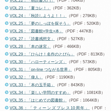
VOL.22：「朝読書入門」
（PDF：704KB）
VOL.23：「夏コレ！」
（PDF：362KB）
VOL.24：「秋読しようよ！！」
（PDF：279KB）
VOL.25：「夢のしっぽを探そう」
（PDF：520KB）
VOL.26：「図書館×学生×本」
（PDF：447KB）
VOL.27：「読書感想文」
（PDF：527KB）
VOL.28：「本の迷宮」
（PDF：466KB）
VOL.29：「ひらけ！名作のとびら」
（PDF：813KB）
VOL.30：「ハローティーンズ」
（PDF：573KB）
VOL.31：「on-line つながる世界」
（PDF：805KB）
VOL.32：「偉人」
（PDF：1190KB）
VOL.33：「本の玉手箱」
（PDF：843KB）
VOL.34：「楽しい学問のすすめ」
（PDF：1081KB）
VOL.35：「はじめての図書館」
（PDF：1064KB）
VOL.36：「ティーンズプレス10周年」
（PDF：