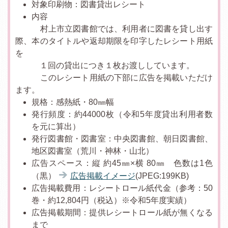
対象印刷物：図書貸出レシート
内容
村上市立図書館では、利用者に図書を貸し出す
際、本のタイトルや返却期限を印字したレシート用紙
を
１回の貸出につき１枚お渡ししています。
このレシート用紙の下部に広告を掲載いただけ
ます。
規格：感熱紙・80㎜幅
発行頻度：約44000枚（令和5年度貸出利用者数
を元に算出）
発行図書館・図書室：中央図書館、朝日図書館、
地区図書室（荒川・神林・山北）
広告スペース：縦 約45㎜×横 80㎜ 色数は1色
（黒）
広告掲載イメージ
(JPEG:199KB)
広告掲載費用：レシートロール紙代金（参考：50
巻・約12,804円（税込）※令和5年度実績）
広告掲載期間：提供レシートロール紙が無くなる
まで