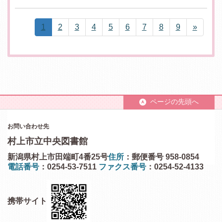
1
2
3
4
5
6
7
8
9
»
ページの先頭へ
お問い合わせ先
村上市立中央図書館
新潟県村上市田端町4番25号
住所
：郵便番号 958-0854
電話番号
：0254-53-7511
ファクス番号
：0254-52-4133
携帯サイト