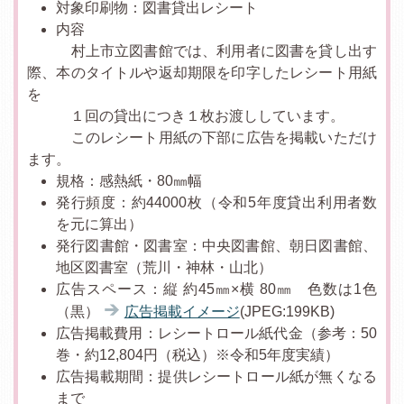
対象印刷物：図書貸出レシート
内容
村上市立図書館では、利用者に図書を貸し出す
際、本のタイトルや返却期限を印字したレシート用紙
を
１回の貸出につき１枚お渡ししています。
このレシート用紙の下部に広告を掲載いただけ
ます。
規格：感熱紙・80㎜幅
発行頻度：約44000枚（令和5年度貸出利用者数
を元に算出）
発行図書館・図書室：中央図書館、朝日図書館、
地区図書室（荒川・神林・山北）
広告スペース：縦 約45㎜×横 80㎜ 色数は1色
（黒）
広告掲載イメージ
(JPEG:199KB)
広告掲載費用：レシートロール紙代金（参考：50
巻・約12,804円（税込）※令和5年度実績）
広告掲載期間：提供レシートロール紙が無くなる
まで