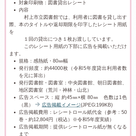
対象印刷物：図書貸出レシート
内容
村上市立図書館では、利用者に図書を貸し出す
際、本のタイトルや返却期限を印字したレシート用紙
を
１回の貸出につき１枚お渡ししています。
このレシート用紙の下部に広告を掲載いただけ
ます。
規格：感熱紙・80㎜幅
発行頻度：約44000枚（令和5年度貸出利用者数
を元に算出）
発行図書館・図書室：中央図書館、朝日図書館、
地区図書室（荒川・神林・山北）
広告スペース：縦 約45㎜×横 80㎜ 色数は1色
（黒）
広告掲載イメージ
(JPEG:199KB)
広告掲載費用：レシートロール紙代金（参考：50
巻・約12,804円（税込）※令和5年度実績）
広告掲載期間：提供レシートロール紙が無くなる
まで