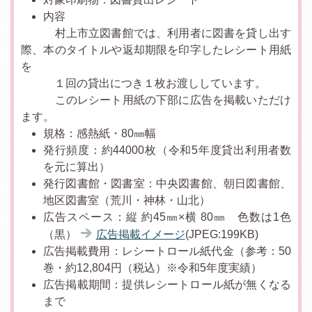
内容
村上市立図書館では、利用者に図書を貸し出す
際、本のタイトルや返却期限を印字したレシート用紙
を
１回の貸出につき１枚お渡ししています。
このレシート用紙の下部に広告を掲載いただけ
ます。
規格：感熱紙・80㎜幅
発行頻度：約44000枚（令和5年度貸出利用者数
を元に算出）
発行図書館・図書室：中央図書館、朝日図書館、
地区図書室（荒川・神林・山北）
広告スペース：縦 約45㎜×横 80㎜ 色数は1色
（黒）
広告掲載イメージ
(JPEG:199KB)
広告掲載費用：レシートロール紙代金（参考：50
巻・約12,804円（税込）※令和5年度実績）
広告掲載期間：提供レシートロール紙が無くなる
まで