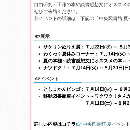
自由研究・工作の本や読書感想文にオススメ
ぜひご来館ください。
各イベントの詳細は、下記の「中央図書館 夏イ
🐟展示
サケリンぬりえ展：７月22日(水) ～ ８月3
わくわく夏休みコーナー：７月14日(火) ～ 
夏の本棚～読書感想文にオススメの本～：７月1
ナツドク！：７月14日(火) ～８月30日(日
🐟イベント
としょかんビンゴ：７月14日(火) ～ ８月3
移動図書館車イベント～ワクワク！さん
７月11日(土) ～８月
詳しい内容はコチラ
👉
中央図書館 夏イベント2