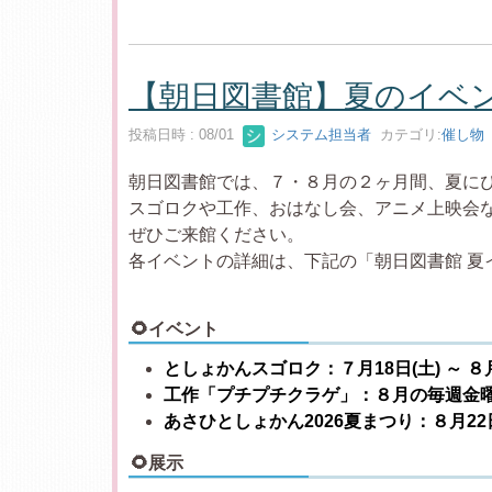
【朝日図書館】夏のイベ
投稿日時 : 08/01
システム担当者
カテゴリ:
催し物
朝日図書館では、７・８月の２ヶ月間、夏に
スゴロクや工作、おはなし会、アニメ上映会
ぜひご来館ください。
各イベントの詳細は、下記の「朝日図書館 夏イ
🌻イベント
としょかんスゴロク：７月18日(土) ～ ８月
工作「プチプチクラゲ」：８月の毎週金曜
あさひとしょかん2026夏まつり：８月22日(
🌻展示