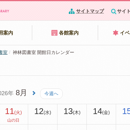
サイトマップ
サイ
用案内
各館案内
イベ
書室
神林図書室 開館日カレンダー
8月
026年
今週へ
11
12
13
14
1
(火)
(水)
(木)
(金)
山の日