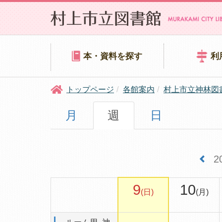
本・資料を探す
利
トップページ
各館案内
村上市立神林図
月
週
日
2
9
10
(日)
(月)