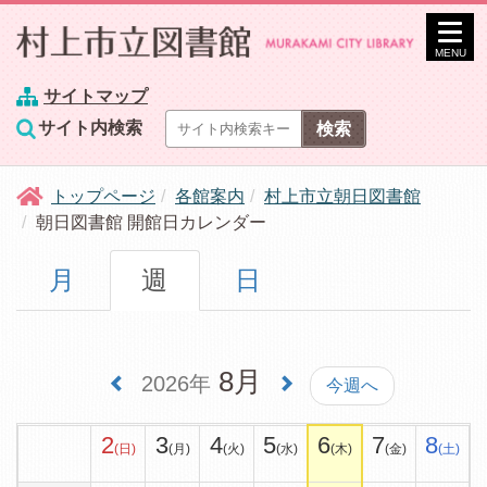
MENU
サイトマップ
サイト内検索
トップページ
各館案内
村上市立朝日図書館
朝日図書館 開館日カレンダー
月
週
日
8月
2026年
今週へ
2
3
4
5
6
7
8
(日)
(月)
(火)
(水)
(木)
(金)
(土)