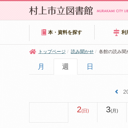
本・資料を探す
利
トップページ
読み聞かせ
各館の読み聞
月
週
日
2
2
3
(日)
(月)