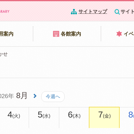
サイトマップ
サイ
用案内
各館案内
イベ
かせ
8月
026年
今週へ
4
5
6
7
8
(火)
(水)
(木)
(金)