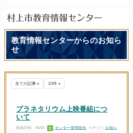
教育情報センターからのお知ら
せ
全ての記事
10件
プラネタリウム上映番組につ
いて
投稿日時 : 06/01
センター管理担当
カテゴリ:
お知ら