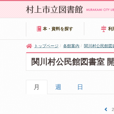
本・資料を探す
利
トップページ
各館案内
関川村公民館図
関川村公民館図書室 
月
週
日