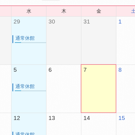
水
木
金
29
30
31
1
通常休館
5
6
7
8
通常休館
12
13
14
15
通常休館