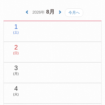
8月
2026年
今月へ
1
(土)
2
(日)
3
(月)
4
(火)