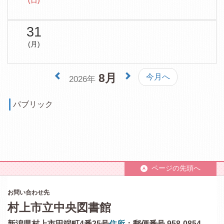
(日)
31
(月)
8月
今月へ
2026年
パブリック
ページの先頭へ
お問い合わせ先
村上市立中央図書館
新潟県村上市田端町4番25号
住所
：郵便番号 958-0854