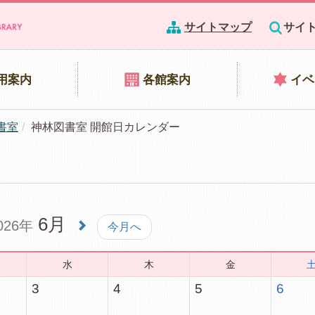
サイトマップ
サイ
用案内
各館案内
イベ
書室
神林図書室 開館日カレンダー
6月
026年
今月へ
水
木
金
3
4
5
6